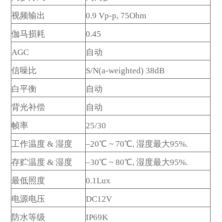
发送留言
视频输出
0.9 Vp-p, 75Ohm
伽马损耗
0.45
AGC
自动
信噪比
S/N(a-weighted) 38dB
白平衡
自动
背光补偿
自动
帧率
25/30
工作温度 & 湿度
–20
℃
~ 70
℃
,
湿度最大95%.
存贮温度 & 湿度
–30
℃
~ 80
℃
,
湿度最大95%.
最低照度
0.1Lux
电源电压
DC12V
防水等级
IP69K