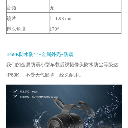
音频
无
镜片
f =1.98 mm
镜头角度
170°
IP69K防水防尘
+
金属外壳
+
防震
我们的金属防震小型车载后视摄像头防水防尘等级达
IP69K
，不受天气影响，经久耐用。