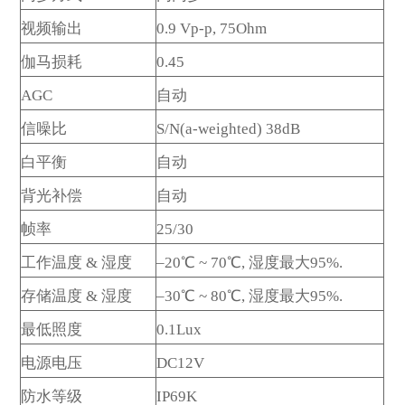
发送留言
视频输出
0.9 Vp-p, 75Ohm
伽马损耗
0.45
AGC
自动
信噪比
S/N(a-weighted) 38dB
白平衡
自动
背光补偿
自动
帧率
25/30
工作温度 & 湿度
–20
℃
~ 70
℃
,
湿度最大
95%.
存储温度 & 湿度
–30
℃
~ 80
℃
,
湿度最大
95%.
最低照度
0.1Lux
电源电压
DC12V
防水等级
IP69K