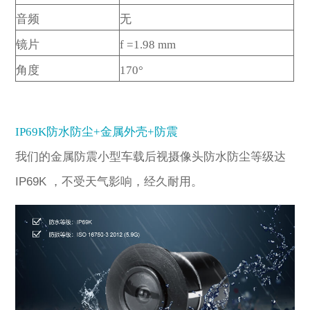
音频
无
镜片
f =1.98 mm
角度
170°
IP69K防水防尘
+
金属外壳
+
防震
我们的金属防震小型车载后视摄像头防水防尘等级达
IP69K
，不受天气影响，经久耐用。