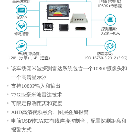
*
欢迎留言
该车载毫米波
探测
雷达
系统
包含一个1080P摄像头和
一个高清显示器
支持1080P输入和输出
77GHz毫米波雷达技术
*
描述
可限定探测距离和宽度
AHD高清视频融合、图层叠加报警
电脑USB转UART有线连接控制盒，配置探测距离和
报警方式