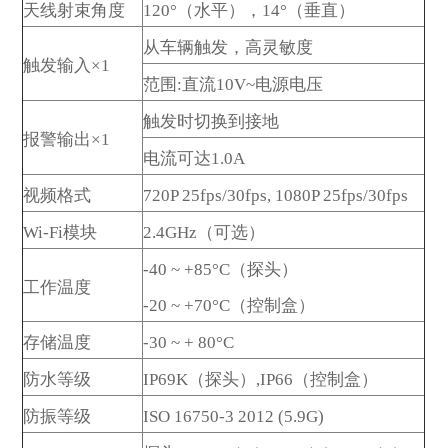
天线射束角度
120°（水平），14°（垂直）
从车辆触发，高灵敏度
触发输入×1
范围:直流10V~电源电压
触发时切换到接地
报警输出×1
电流可达1.0A
视频格式
720P 25fps/30fps, 1080P 25fps/30fps
Wi-Fi模块
2.4GHz（可选）
-40 ~ +85°C（探头）
工作温度
-20 ~ +70°C（控制盒）
存储温度
-30 ~ + 80°C
防水等级
IP69K（探头）,IP66（控制盒）
防振等级
ISO 16750-3 2012 (5.9G)