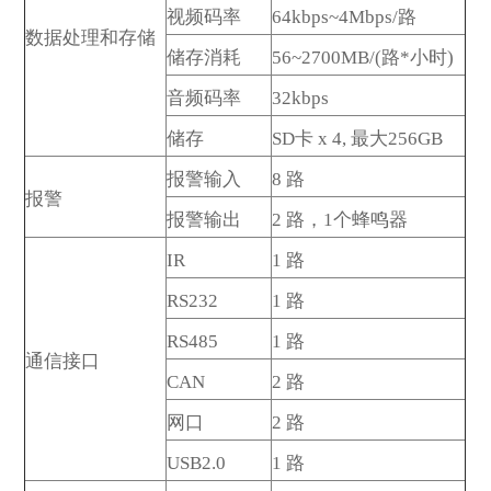
视频码率
64kbps~4Mbps/路
数据处理和存储
储存消耗
56~2700MB/(路*小时)
音频码率
32kbps
储存
SD卡 x 4, 最大256GB
报警输入
8 路
报警
报警输出
2 路，1个蜂鸣器
IR
1 路
RS232
1 路
RS485
1 路
通信接口
CAN
2 路
网口
2 路
USB2.0
1 路