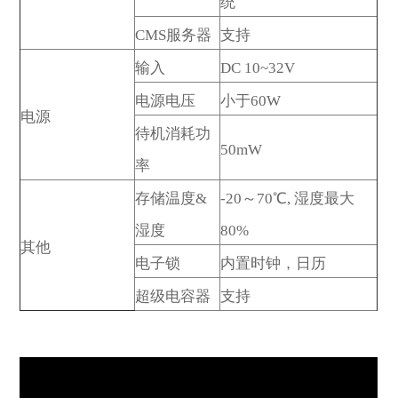
统
CMS服务器
支持
输入
DC 10~32V
电源电压
小于60W
电源
待机消耗功
50mW
率
存储温度&
-20～70℃, 湿度最大
湿度
80%
其他
电子锁
内置时钟，日历
超级电容器
支持