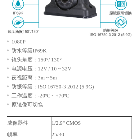
1080P
防水等级IP69K
镜头角度：150°/ 130°
电源电压：12V / 10
~
32V
夜视距离：3m ~ 5m
防振等级：
ISO 16750-3 2012 (5.9G)
工作温度：-20ºC
~
+70ºC
*
描述
原镜像可切换
成像器件
1/2.9" CMOS
帧率
25/
30