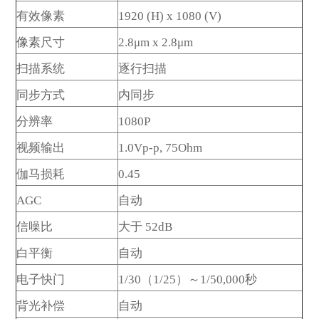
发送留言
有效像素
1920 (H) x 1080 (V)
像素尺寸
2.8μm x 2.8μm
扫描系统
逐行扫描
同步方式
内同步
分辨率
1080P
视频输出
1.0Vp-p, 75Ohm
伽马损耗
0.45
AGC
自动
信噪比
大于 52dB
白平衡
自动
电子快门
1/30（1/25）～1/50,000秒
背光补偿
自动