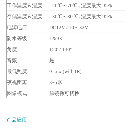
工作温度＆湿度
-20℃～70℃ , 湿度最大 95%
存储温度＆湿度
-30℃～80 ℃, 湿度最大 95%
电源电压
DC12V / 10
～
32V
防水等级
IP69K
角度
150°/ 130°
音频
是
最低照度
0 Lux (with IR)
夜视距离
3~5米
图像模式
原镜像可切换
产品应用