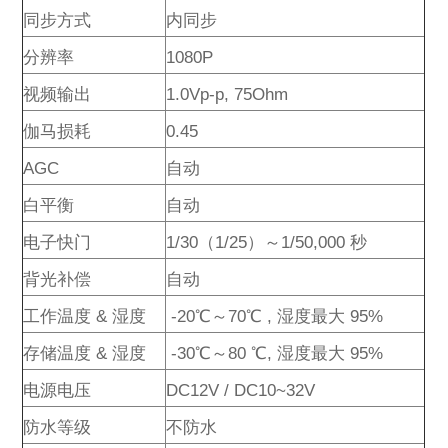
同步方式
内同步
分辨率
1080P
视频输出
1.0Vp-p, 75Ohm
伽马损耗
0.45
AGC
自动
白平衡
自动
电子快门
1/30（1/25）～1/50,000 秒
背光补偿
自动
工作温度 & 湿度
-20℃～70℃ , 湿度最大 95%
存储温度 & 湿度
-30℃～80 ℃, 湿度最大 95%
电源电压
DC12V / DC10~32V
防水等级
不防水