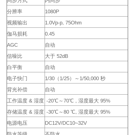
同步方式
内同步
分辨率
1080P
视频输出
1.0Vp-p, 75Ohm
伽马损耗
0.45
AGC
自动
信噪比
大于 52dB
白平衡
自动
电子快门
1/30（1/25）～1/50,000 秒
背光补偿
自动
工作温度 & 湿度
-20℃～70℃ , 湿度最大 95%
存储温度 & 湿度
-30℃～80 ℃, 湿度最大 95%
电源电压
DC12V/DC10~32V
防水等级
不防水