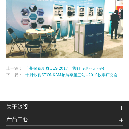
上一篇：
广州敏视现身CES 2017，我们与你不见不散
下一篇：
十月敏视STONKAM参展季第三站--2016秋季广交会
关于敏视
产品中心